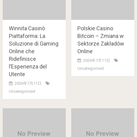
Winnita Casinò
Polskie Casino
Piattaforma: La
Bitcoin – Zmiana w
Soluzione di Gaming
Sektorze Zakładów
Online che
Online
Ridefinisce
2026年7月11日
l’Esperienza del
Uncategorized
Utente
2026年7月11日
Uncategorized