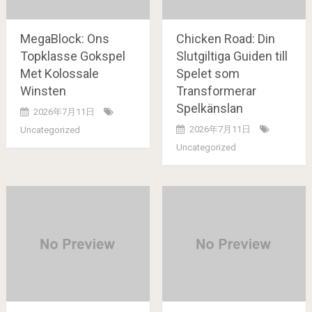
MegaBlock: Ons
Chicken Road: Din
Topklasse Gokspel
Slutgiltiga Guiden till
Met Kolossale
Spelet som
Winsten
Transformerar
Spelkänslan
2026年7月11日
2026年7月11日
Uncategorized
Uncategorized
M