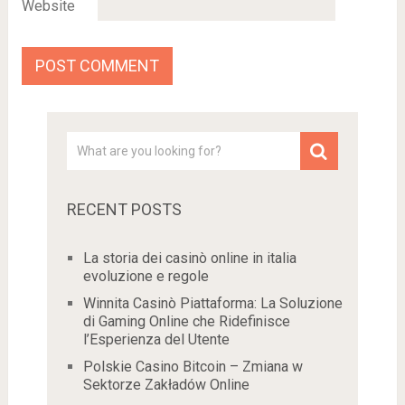
Website
RECENT POSTS
La storia dei casinò online in italia
evoluzione e regole
Winnita Casinò Piattaforma: La Soluzione
di Gaming Online che Ridefinisce
l’Esperienza del Utente
Polskie Casino Bitcoin – Zmiana w
Sektorze Zakładów Online