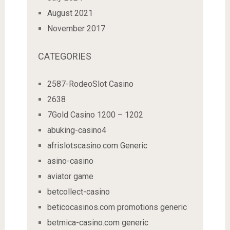
August 2021
November 2017
CATEGORIES
2587-RodeoSlot Casino
2638
7Gold Casino 1200 – 1202
abuking-casino4
afrislotscasino.com Generic
asino-casino
aviator game
betcollect-casino
beticocasinos.com promotions generic
betmica-casino.com generic