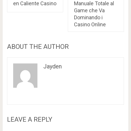
en Caliente Casino
Manuale Totale al
Game che Va
Dominando i
Casino Online
ABOUT THE AUTHOR
Jayden
LEAVE A REPLY