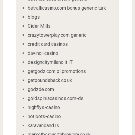
betrallicasino.com bonus generic turk
blogs
Cider Mills
crazytowerplay.com generic
credit card casinos
davinci-casino
designcitymilano.it IT
getgodz.com pl promotions
getpoundsback.co.uk
godzde.com
goldspiniacasinos.com-de
highflys-casino
hotloots-casino
karavanband.rs
marketbosworthbrewery.co.uk