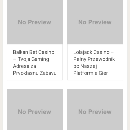
Balkan Bet Casino
Lolajack Casino –
– Tvoja Gaming
Pełny Przewodnik
Adresa za
po Naszej
Prvoklasnu Zabavu
Platformie Gier