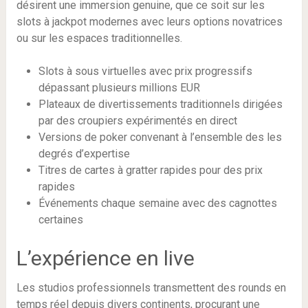
désirent une immersion genuine, que ce soit sur les
slots à jackpot modernes avec leurs options novatrices
ou sur les espaces traditionnelles.
Slots à sous virtuelles avec prix progressifs
dépassant plusieurs millions EUR
Plateaux de divertissements traditionnels dirigées
par des croupiers expérimentés en direct
Versions de poker convenant à l’ensemble des les
degrés d’expertise
Titres de cartes à gratter rapides pour des prix
rapides
Événements chaque semaine avec des cagnottes
certaines
L’expérience en live
Les studios professionnels transmettent des rounds en
temps réel depuis divers continents, procurant une