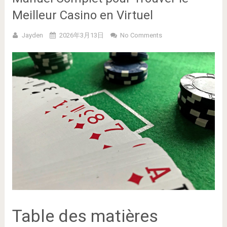
Meilleur Casino en Virtuel
Jayden
2026年3月13日
No Comments
Table des matières