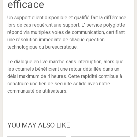
efficace
Un support client disponible et qualifié fait la différence
lors de cas requérant une support. L’ service polyglotte
répond via multiples voies de communication, certifiant
une résolution immédiate de chaque question
technologique ou bureaucratique.
Le dialogue en live marche sans interruption, alors que
les courriels bénéficient une retour détaillée dans un
délai maximum de 4 heures. Cette rapidité contribue à
construire une lien de sécurité solide avec notre
communauté de utilisateurs.
YOU MAY ALSO LIKE