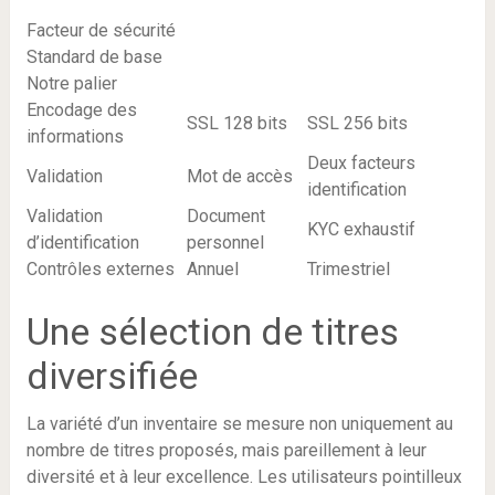
Facteur de sécurité
Standard de base
Notre palier
Encodage des
SSL 128 bits
SSL 256 bits
informations
Deux facteurs
Validation
Mot de accès
identification
Validation
Document
KYC exhaustif
d’identification
personnel
Contrôles externes
Annuel
Trimestriel
Une sélection de titres
diversifiée
La variété d’un inventaire se mesure non uniquement au
nombre de titres proposés, mais pareillement à leur
diversité et à leur excellence. Les utilisateurs pointilleux