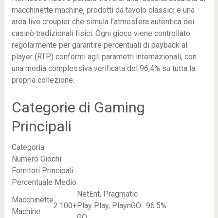
macchinette machine, prodotti da tavolo classici e una
area live croupier che simula l’atmosfera autentica dei
casinò tradizionali fisici. Ogni gioco viene controllato
regolarmente per garantire percentuali di payback al
player (RTP) conformi agli parametri internazionali, con
una media complessiva verificata del 96,4% su tutta la
propria collezione.
Categorie di Gaming
Principali
M
Categoria
Numero Giochi
Fornitori Principali
Percentuale Medio
NetEnt, Pragmatic
Macchinette
2.100+
Play Play, PlaynGO
96.5%
Machine
GO