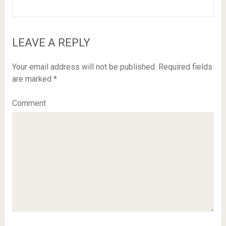
LEAVE A REPLY
Your email address will not be published.
Required fields
are marked
*
Comment