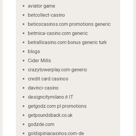
aviator game
betcollect-casino
beticocasinos.com promotions generic
betmica-casino.com generic
betrallicasino.com bonus generic turk
blogs
Cider Mills
crazytowerplay.com generic
credit card casinos
davinci-casino
designcitymilano.it IT
getgodz.com pl promotions
getpoundsback.co.uk
godzde.com
goldspiniacasinos.com-de