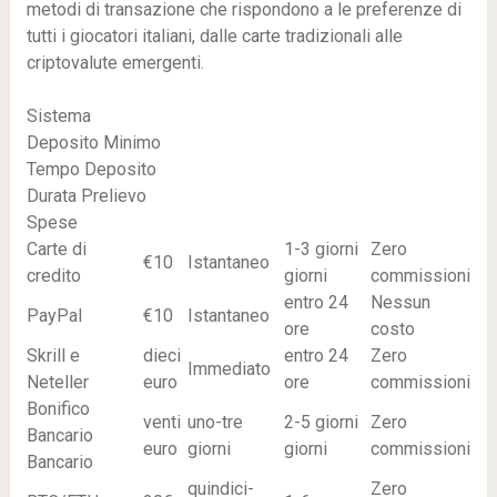
metodi di transazione che rispondono a le preferenze di
tutti i giocatori italiani, dalle carte tradizionali alle
criptovalute emergenti.
Sistema
Deposito Minimo
Tempo Deposito
Durata Prelievo
Spese
Carte di
1-3 giorni
Zero
€10
Istantaneo
credito
giorni
commissioni
entro 24
Nessun
PayPal
€10
Istantaneo
ore
costo
Skrill e
dieci
entro 24
Zero
Immediato
Neteller
euro
ore
commissioni
Bonifico
venti
uno-tre
2-5 giorni
Zero
Bancario
euro
giorni
giorni
commissioni
Bancario
quindici-
Zero