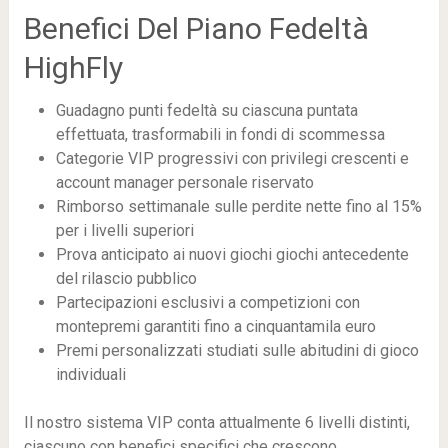
Benefici Del Piano Fedeltà
HighFly
Guadagno punti fedeltà su ciascuna puntata
effettuata, trasformabili in fondi di scommessa
Categorie VIP progressivi con privilegi crescenti e
account manager personale riservato
Rimborso settimanale sulle perdite nette fino al 15%
per i livelli superiori
Prova anticipato ai nuovi giochi giochi antecedente
del rilascio pubblico
Partecipazioni esclusivi a competizioni con
montepremi garantiti fino a cinquantamila euro
Premi personalizzati studiati sulle abitudini di gioco
individuali
Il nostro sistema VIP conta attualmente 6 livelli distinti,
ciascuno con benefici specifici che crescono