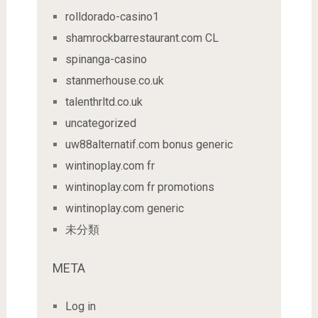
rolldorado-casino1
shamrockbarrestaurant.com CL
spinanga-casino
stanmerhouse.co.uk
talenthrltd.co.uk
uncategorized
uw88alternatif.com bonus generic
wintinoplay.com fr
wintinoplay.com fr promotions
wintinoplay.com generic
未分類
META
Log in