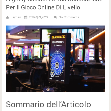
Per Il Gioco Online Di Livello
Jayden
2026年3月20日
No Comments
Sommario dell’Articolo