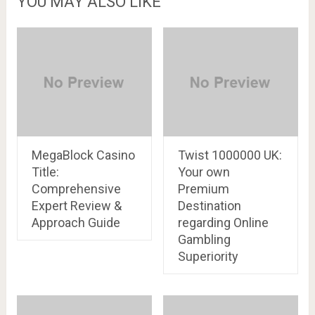
YOU MAY ALSO LIKE
MegaBlock Casino
Twist 1000000 UK:
Title:
Your own
Comprehensive
Premium
Expert Review &
Destination
Approach Guide
regarding Online
Gambling
Superiority