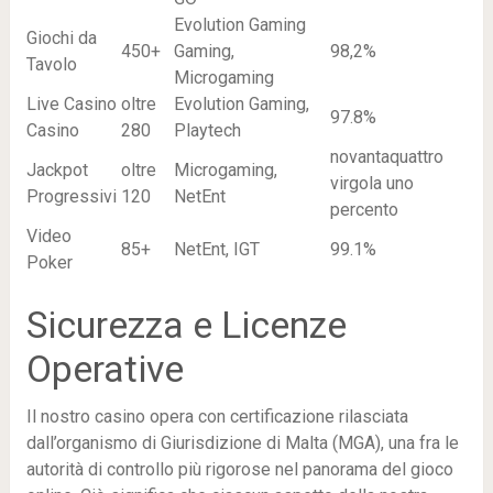
Evolution Gaming
Giochi da
450+
Gaming,
98,2%
Tavolo
Microgaming
Live Casino
oltre
Evolution Gaming,
97.8%
Casino
280
Playtech
novantaquattro
Jackpot
oltre
Microgaming,
virgola uno
Progressivi
120
NetEnt
percento
Video
85+
NetEnt, IGT
99.1%
Poker
Sicurezza e Licenze
Operative
Il nostro casino opera con certificazione rilasciata
dall’organismo di Giurisdizione di Malta (MGA), una fra le
autorità di controllo più rigorose nel panorama del gioco