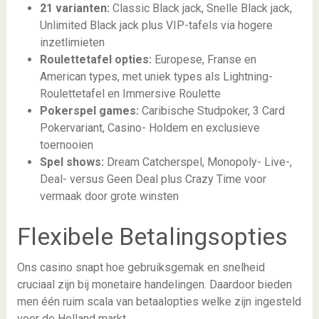
21 varianten:
Classic Black jack, Snelle Black jack,
Unlimited Black jack plus VIP-tafels via hogere
inzetlimieten
Roulettetafel opties:
Europese, Franse en
American types, met uniek types als Lightning-
Roulettetafel en Immersive Roulette
Pokerspel games:
Caribische Studpoker, 3 Card
Pokervariant, Casino- Holdem en exclusieve
toernooien
Spel shows:
Dream Catcherspel, Monopoly- Live-,
Deal- versus Geen Deal plus Crazy Time voor
vermaak door grote winsten
Flexibele Betalingsopties
Ons casino snapt hoe gebruiksgemak en snelheid
cruciaal zijn bij monetaire handelingen. Daardoor bieden
men één ruim scala van betaalopties welke zijn ingesteld
voor de Holland markt.