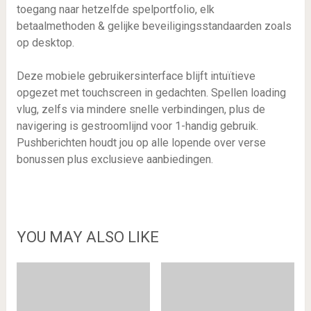
toegang naar hetzelfde spelportfolio, elk
betaalmethoden & gelijke beveiligingsstandaarden zoals
op desktop.
Deze mobiele gebruikersinterface blijft intuïtieve
opgezet met touchscreen in gedachten. Spellen loading
vlug, zelfs via mindere snelle verbindingen, plus de
navigering is gestroomlijnd voor 1-handig gebruik.
Pushberichten houdt jou op alle lopende over verse
bonussen plus exclusieve aanbiedingen.
YOU MAY ALSO LIKE