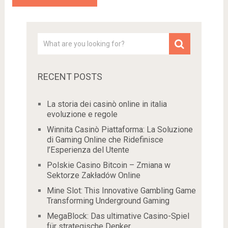
RECENT POSTS
La storia dei casinò online in italia
evoluzione e regole
Winnita Casinò Piattaforma: La Soluzione
di Gaming Online che Ridefinisce
l’Esperienza del Utente
Polskie Casino Bitcoin – Zmiana w
Sektorze Zakładów Online
Mine Slot: This Innovative Gambling Game
Transforming Underground Gaming
MegaBlock: Das ultimative Casino-Spiel
für strategische Denker