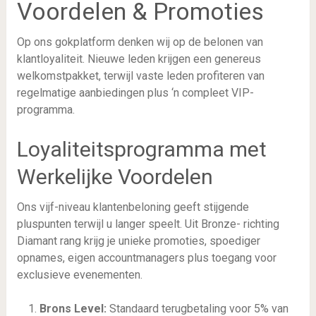
Voordelen & Promoties
Op ons gokplatform denken wij op de belonen van
klantloyaliteit. Nieuwe leden krijgen een genereus
welkomstpakket, terwijl vaste leden profiteren van
regelmatige aanbiedingen plus ‘n compleet VIP-
programma.
Loyaliteitsprogramma met
Werkelijke Voordelen
Ons vijf-niveau klantenbeloning geeft stijgende
pluspunten terwijl u langer speelt. Uit Bronze- richting
Diamant rang krijg je unieke promoties, spoediger
opnames, eigen accountmanagers plus toegang voor
exclusieve evenementen.
Brons Level:
Standaard terugbetaling voor 5% van