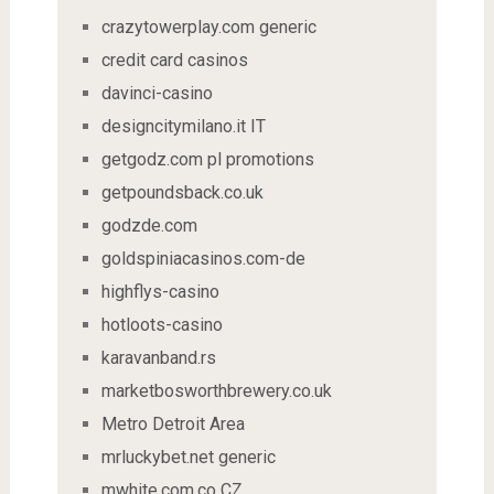
crazytowerplay.com generic
credit card casinos
davinci-casino
designcitymilano.it IT
getgodz.com pl promotions
getpoundsback.co.uk
godzde.com
goldspiniacasinos.com-de
highflys-casino
hotloots-casino
karavanband.rs
marketbosworthbrewery.co.uk
Metro Detroit Area
mrluckybet.net generic
mwhite.com.co CZ