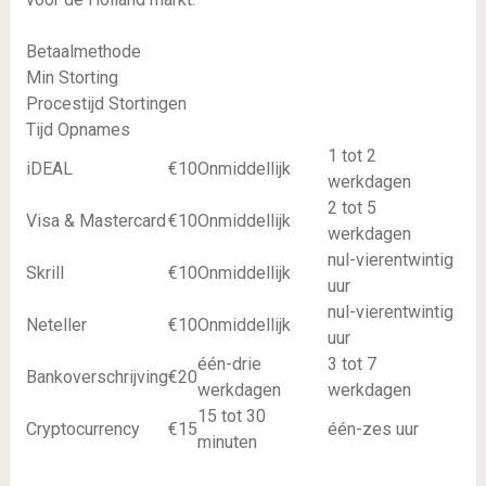
Betaalmethode
Min Storting
Procestijd Stortingen
Tijd Opnames
1 tot 2
iDEAL
€10
Onmiddellijk
werkdagen
2 tot 5
Visa & Mastercard
€10
Onmiddellijk
werkdagen
nul-vierentwintig
Skrill
€10
Onmiddellijk
uur
nul-vierentwintig
Neteller
€10
Onmiddellijk
uur
één-drie
3 tot 7
Bankoverschrijving
€20
werkdagen
werkdagen
15 tot 30
Cryptocurrency
€15
één-zes uur
minuten