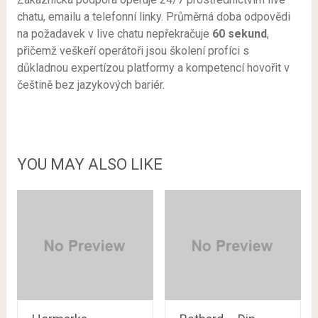
chatu, emailu a telefonní linky. Průměrná doba odpovědi
na požadavek v live chatu nepřekračuje
60 sekund
,
přičemž veškeří operátoři jsou školení profíci s
důkladnou expertízou platformy a kompetencí hovořit v
češtině bez jazykových bariér.
YOU MAY ALSO LIKE