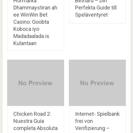
Hormarka
Bethard – Din
Dhammaystiran ah
Perfekta Guide till
ee WinWin Bet
Speläventyret
Casino: Goobta
Koboca iyo
Madadaalada is
Kulantaan
Chicken Road 2:
Internet- Spielbank
Nuestra Guía
frei von
completa Absoluta
Verifizierung –