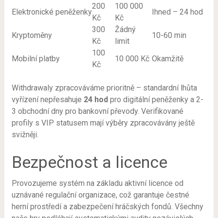
200
100 000
Elektronické peněženky
Ihned – 24 hod
Kč
Kč
300
Žádný
Kryptoměny
10-60 min
Kč
limit
100
Mobilní platby
10 000 Kč
Okamžitě
Kč
Withdrawaly zpracováváme prioritně – standardní lhůta
vyřízení nepřesahuje
24 hod
pro digitální peněženky a 2-
3 obchodní dny pro bankovní převody. Verifikované
profily s VIP statusem mají výběry zpracovávány ještě
svižněji.
Bezpečnost a licence
Provozujeme systém na základu aktivní licence od
uznávané regulační organizace, což garantuje čestné
herní prostředí a zabezpečení hráčských fondů. Všechny