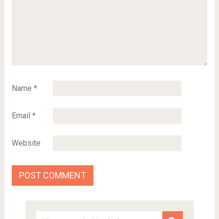
Name
*
Email
*
Website