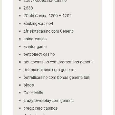
2587-RodeoSlot Casino
2638
7Gold Casino 1200 – 1202
abuking-casino4
afrislotscasino.com Generic
asino-casino
aviator game
betcollect-casino
beticocasinos.com promotions generic
betmica-casino.com generic
betrallicasino.com bonus generic turk
blogs
Cider Mills
crazytowerplay.com generic
credit card casinos