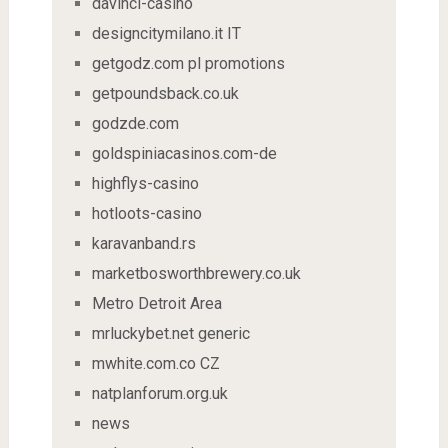
davinci-casino
designcitymilano.it IT
getgodz.com pl promotions
getpoundsback.co.uk
godzde.com
goldspiniacasinos.com-de
highflys-casino
hotloots-casino
karavanband.rs
marketbosworthbrewery.co.uk
Metro Detroit Area
mrluckybet.net generic
mwhite.com.co CZ
natplanforum.org.uk
news