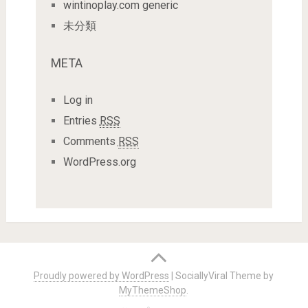
wintinoplay.com generic
未分類
META
Log in
Entries
RSS
Comments
RSS
WordPress.org
Proudly powered by WordPress
|
SociallyViral Theme by
MyThemeShop
.