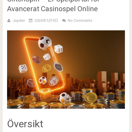
Avancerat Casinospel Online
Jayden
2026年5月9日
No Comments
Översikt