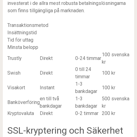
investerat i de allra mest robusta betalningslösningarna
som finns tillgängliga på marknaden.
Transaktionsmetod
Insättningstid
Tid för uttag
Minsta belopp
100 svenska
Trustly
Direkt
0-24 timmar
kr
0 till 24
Swish
Direkt
100 kr
timmar
1-3
Visakort
Instant
100 kr
bankdagar
en till två
1-3
500 svenska
Banköverföring
bankdagar
bankdagar
kr
Kryptovaluta
Direkt
0-2 timmar
200 kr
SSL-kryptering och Säkerhet