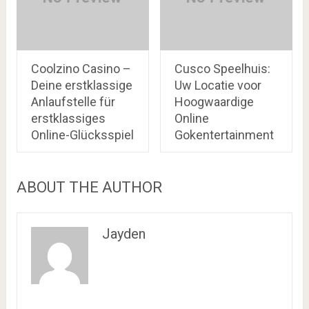
Coolzino Casino –
Cusco Speelhuis:
Deine erstklassige
Uw Locatie voor
Anlaufstelle für
Hoogwaardige
erstklassiges
Online
Online-Glücksspiel
Gokentertainment
ABOUT THE AUTHOR
Jayden