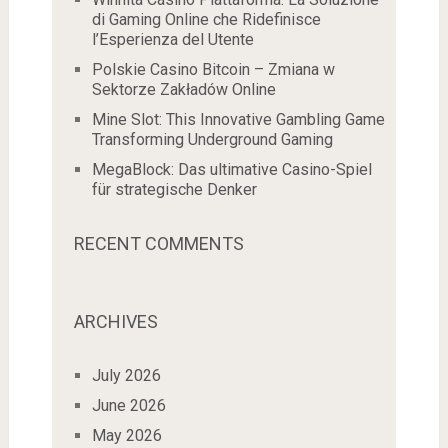
di Gaming Online che Ridefinisce
l’Esperienza del Utente
Polskie Casino Bitcoin – Zmiana w
Sektorze Zakładów Online
Mine Slot: This Innovative Gambling Game
Transforming Underground Gaming
MegaBlock: Das ultimative Casino-Spiel
für strategische Denker
RECENT COMMENTS
ARCHIVES
July 2026
June 2026
May 2026