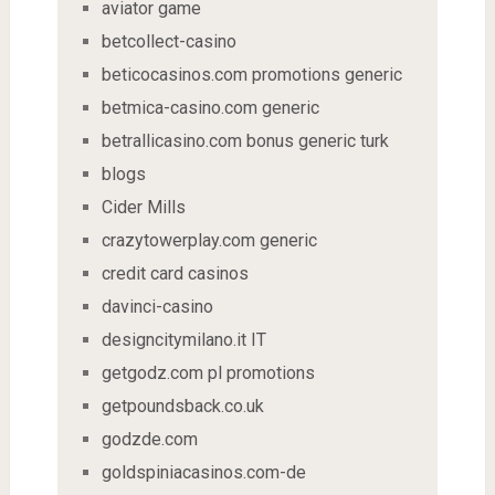
aviator game
betcollect-casino
beticocasinos.com promotions generic
betmica-casino.com generic
betrallicasino.com bonus generic turk
blogs
Cider Mills
crazytowerplay.com generic
credit card casinos
davinci-casino
designcitymilano.it IT
getgodz.com pl promotions
getpoundsback.co.uk
godzde.com
goldspiniacasinos.com-de