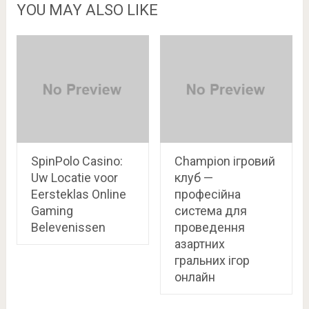
YOU MAY ALSO LIKE
SpinPolo Casino:
Champion ігровий
Uw Locatie voor
клуб —
Eersteklas Online
професійна
Gaming
система для
Belevenissen
проведення
азартних
гральних ігор
онлайн