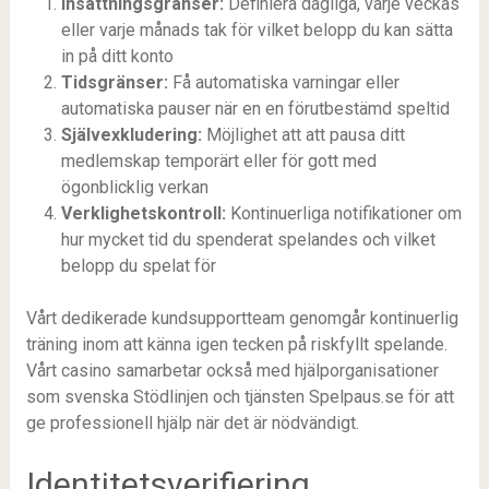
Insättningsgränser:
Definiera dagliga, varje veckas
eller varje månads tak för vilket belopp du kan sätta
in på ditt konto
Tidsgränser:
Få automatiska varningar eller
automatiska pauser när en en förutbestämd speltid
Självexkludering:
Möjlighet att att pausa ditt
medlemskap temporärt eller för gott med
ögonblicklig verkan
Verklighetskontroll:
Kontinuerliga notifikationer om
hur mycket tid du spenderat spelandes och vilket
belopp du spelat för
Vårt dedikerade kundsupportteam genomgår kontinuerlig
träning inom att känna igen tecken på riskfyllt spelande.
Vårt casino samarbetar också med hjälporganisationer
som svenska Stödlinjen och tjänsten Spelpaus.se för att
ge professionell hjälp när det är nödvändigt.
Identitetsverifiering