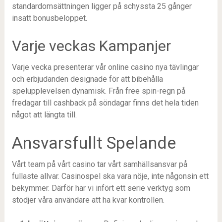
standardomsättningen ligger på schyssta 25 gånger
insatt bonusbeloppet.
Varje veckas Kampanjer
Varje vecka presenterar vår online casino nya tävlingar
och erbjudanden designade för att bibehålla
spelupplevelsen dynamisk. Från free spin-regn på
fredagar till cashback på söndagar finns det hela tiden
något att längta till.
Ansvarsfullt Spelande
Vårt team på vårt casino tar vårt samhällsansvar på
fullaste allvar. Casinospel ska vara nöje, inte någonsin ett
bekymmer. Därför har vi infört ett serie verktyg som
stödjer våra användare att ha kvar kontrollen.