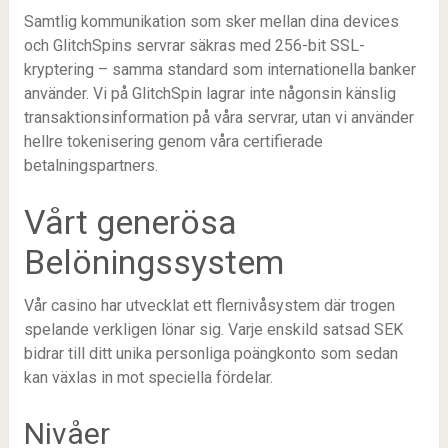
Samtlig kommunikation som sker mellan dina devices
och GlitchSpins servrar säkras med 256-bit SSL-
kryptering – samma standard som internationella banker
använder. Vi på GlitchSpin lagrar inte någonsin känslig
transaktionsinformation på våra servrar, utan vi använder
hellre tokenisering genom våra certifierade
betalningspartners.
Vårt generösa
Belöningssystem
Vår casino har utvecklat ett flernivåsystem där trogen
spelande verkligen lönar sig. Varje enskild satsad SEK
bidrar till ditt unika personliga poängkonto som sedan
kan växlas in mot speciella fördelar.
Nivåer