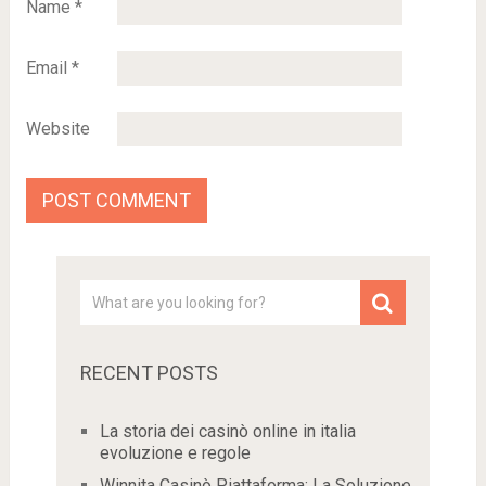
Name
*
Email
*
Website
RECENT POSTS
La storia dei casinò online in italia
evoluzione e regole
Winnita Casinò Piattaforma: La Soluzione