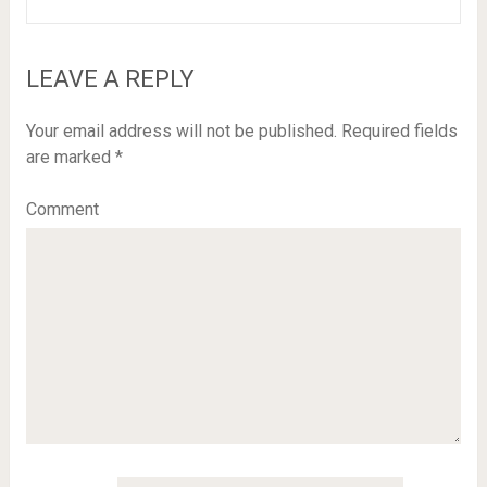
LEAVE A REPLY
Your email address will not be published.
Required fields
are marked
*
Comment