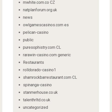
mwhite.com.co CZ
natplanforum.org.uk
news
owlgamescasinos.com es
pelican-casino
public
puresophistry.com CL
rarawin-casino.com generic
Restaurants
rolldorado-casino1
shamrockbarrestaurant.com CL
spinanga-casino
stanmerhouse.co.uk
talenthrltd.co.uk
uncategorized