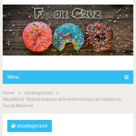
Menu
Home
uncategorized
MegaBlock: Ghidul Exhaustiv al Divertismentului de Cazinou cu
Funcții Moderne
uncategorized