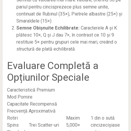
pariul pentru cincisprezece plus semne unite,
continuat de Rubinul (35×), Pietrele albastre (25×) și
Smaraldele (15×)
Semne Obișnuite Echilibrate:
Caracterele A și K
plătesc 10×, Q și J dau 7×, în contrast ce 10 și 9
restituie 5× pentru grupuri cele mai mari, creând o
structură de plată echilibrată
Evaluare Completă a
Opțiunilor Speciale
Caracteristică Premium
Mod Pornire
Capacitate Recompensă
Frecvență Aproximativă
Rotiri
Maxim
1 din o sută
Spins
Trei Scatter-uri
5,000×
cincizecișiase