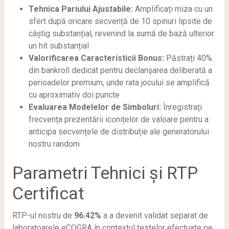
Tehnica Pariului Ajustabile:
Amplificați miza cu un
sfert după oricare secvență de 10 spinuri lipsite de
câștig substanțial, revenind la sumă de bază ulterior
un hit substanțial
Valorificarea Caracteristicii Bonus:
Păstrați 40%
din bankroll dedicat pentru declanșarea deliberată a
perioadelor premium, unde rata jocului se amplifică
cu aproximativ doi puncte
Evaluarea Modelelor de Simboluri:
Înregistrați
frecvența prezentării iconițelor de valoare pentru a
anticipa secvențele de distribuție ale generatorului
nostru random
Parametri Tehnici și RTP
Certificat
RTP-ul nostru de
96.42%
a a devenit validat separat de
laboratoarele eCOGRA în contextul testelor efectuate pe