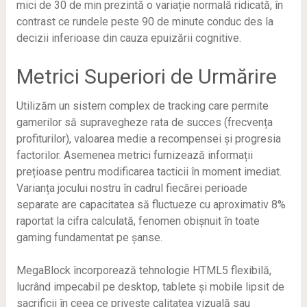
mici de 30 de min prezintă o variație normală ridicată, în
contrast ce rundele peste 90 de minute conduc des la
decizii inferioase din cauza epuizării cognitive.
Metrici Superiori de Urmărire
Utilizăm un sistem complex de tracking care permite
gamerilor să supravegheze rata de succes (frecvența
profiturilor), valoarea medie a recompensei și progresia
factorilor. Asemenea metrici furnizează informații
prețioase pentru modificarea tacticii în moment imediat.
Varianța jocului nostru în cadrul fiecărei perioade
separate are capacitatea să fluctueze cu aproximativ 8%
raportat la cifra calculată, fenomen obișnuit în toate
gaming fundamentat pe șanse.
MegaBlock încorporează tehnologie HTML5 flexibilă,
lucrând impecabil pe desktop, tablete și mobile lipsit de
sacrificii în ceea ce privește calitatea vizuală sau