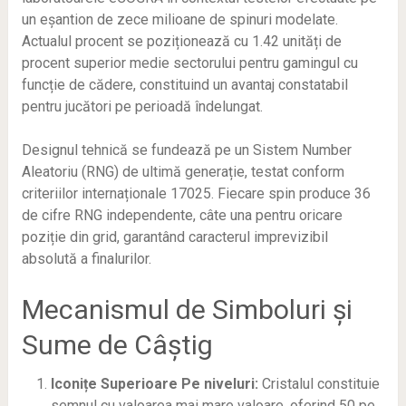
un eșantion de zece milioane de spinuri modelate.
Actualul procent se poziționează cu 1.42 unități de
procent superior medie sectorului pentru gamingul cu
funcție de cădere, constituind un avantaj constatabil
pentru jucători pe perioadă îndelungat.
Designul tehnică se fundează pe un Sistem Number
Aleatoriu (RNG) de ultimă generație, testat conform
criteriilor internaționale 17025. Fiecare spin produce 36
de cifre RNG independente, câte una pentru oricare
poziție din grid, garantând caracterul imprevizibil
absolută a finalurilor.
Mecanismul de Simboluri și
Sume de Câștig
Iconițe Superioare Pe niveluri:
Cristalul constituie
semnul cu valoarea mai mare valoare, oferind 50 pe