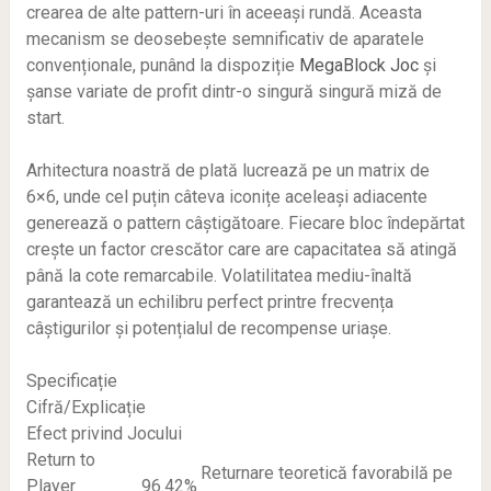
crearea de alte pattern-uri în aceeași rundă. Aceasta
mecanism se deosebește semnificativ de aparatele
convenționale, punând la dispoziție
MegaBlock Joc
și
șanse variate de profit dintr-o singură singură miză de
start.
Arhitectura noastră de plată lucrează pe un matrix de
6×6, unde cel puțin câteva iconițe aceleași adiacente
generează o pattern câștigătoare. Fiecare bloc îndepărtat
crește un factor crescător care are capacitatea să atingă
până la cote remarcabile. Volatilitatea mediu-înaltă
M
garantează un echilibru perfect printre frecvența
câștigurilor și potențialul de recompense uriașe.
Specificație
Cifră/Explicație
Efect privind Jocului
Return to
Returnare teoretică favorabilă pe
Player
96.42%