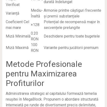
durată îndelungat
Verificat
Mediu-
Armonie printre câștiguri frecvente
Varianță
Înaltă
și premii substanțiale
Coeficient Cel
Potențial de recompensă major în
×128
mai mare
secvențele prelungite
0.20
Miză Minimală
Deschidere pentru toate bugetele
RON
100
Miză Maximă
Variante pentru jucătorii premium
RON
Metode Profesionale
pentru Maximizarea
Profiturilor
Administrarea strategic al capitalului formează temelia
reușitei în MegaBlock. Propunem o abordare structurată
întemeiată pe runde de divertisment precis delimitate,