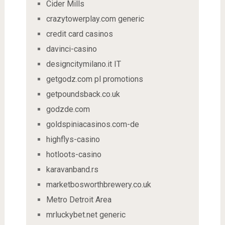
Cider Mills
crazytowerplay.com generic
credit card casinos
davinci-casino
designcitymilano.it IT
getgodz.com pl promotions
getpoundsback.co.uk
godzde.com
goldspiniacasinos.com-de
highflys-casino
hotloots-casino
karavanband.rs
marketbosworthbrewery.co.uk
Metro Detroit Area
mrluckybet.net generic