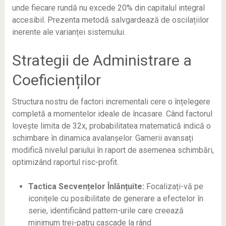
unde fiecare rundă nu excede 20% din capitalul integral
accesibil. Prezenta metodă salvgardează de oscilațiilor
inerente ale varianței sistemului.
Strategii de Administrare a
Coeficienților
Structura nostru de factori incrementali cere o înțelegere
completă a momentelor ideale de încasare. Când factorul
lovește limita de 32x, probabilitatea matematică indică o
schimbare în dinamica avalanșelor. Gamerii avansați
modifică nivelul pariului în raport de asemenea schimbări,
optimizând raportul risc-profit.
Tactica Secvențelor Înlănțuite:
Focalizați-vă pe
iconițele cu posibilitate de generare a efectelor în
serie, identificând pattern-urile care creează
minimum trei-patru cascade la rând