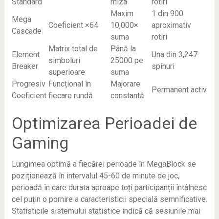
Standard
miza
rotiri
Maxim
1 din 900
Mega
Coeficient ×64
10,000×
aproximativ
Cascade
suma
rotiri
Matrix total de
Până la
Element
Una din 3,247
simboluri
25000 pe
Breaker
spinuri
superioare
suma
Progresiv
Funcțional în
Majorare
Permanent activ
Coeficient
fiecare rundă
constantă
Optimizarea Perioadei de
Gaming
Lungimea optimă a fiecărei perioade în MegaBlock se
poziționează în intervalul 45-60 de minute de joc,
perioadă în care durata aproape toți participanții întâlnesc
cel puțin o pornire a caracteristicii specială semnificative.
Statisticile sistemului statistice indică că sesiunile mai