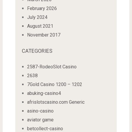
February 2026
July 2024
August 2021
November 2017
CATEGORIES
2587-RodeoSlot Casino
2638
7Gold Casino 1200 – 1202
abuking-casino4
afrislotscasino.com Generic
asino-casino
aviator game
betcollect-casino