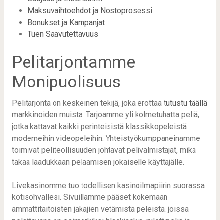
Maksuvaihtoehdot ja Nostoprosessi
Bonukset ja Kampanjat
Tuen Saavutettavuus
Pelitarjontamme
Monipuolisuus
UK
Pelitarjonta on keskeinen tekijä, joka erottaa
tutustu täällä
markkinoiden muista. Tarjoamme yli kolmetuhatta peliä,
jotka kattavat kaikki perinteisistä klassikkopeleistä
moderneihin videopeleihin. Yhteistyökumppaneinamme
toimivat peliteollisuuden johtavat pelivalmistajat, mikä
takaa laadukkaan pelaamisen jokaiselle käyttäjälle.
Livekasinomme tuo todellisen kasinoilmapiirin suorassa
kotisohvallesi. Sivuillamme pääset kokemaan
ammattitaitoisten jakajien vetämistä peleistä, joissa