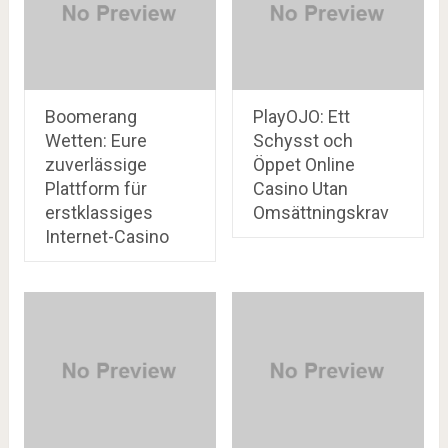
Boomerang
PlayOJO: Ett
Wetten: Eure
Schysst och
zuverlässige
Öppet Online
Plattform für
Casino Utan
erstklassiges
Omsättningskrav
Internet-Casino