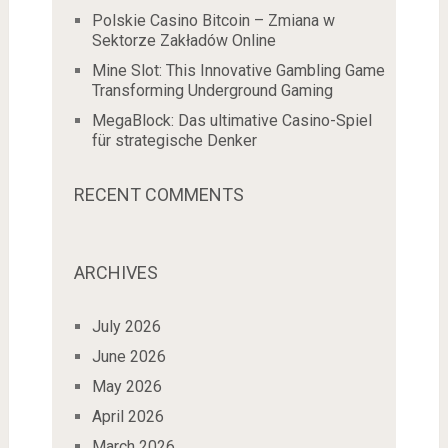
Polskie Casino Bitcoin – Zmiana w
Sektorze Zakładów Online
Mine Slot: This Innovative Gambling Game
Transforming Underground Gaming
MegaBlock: Das ultimative Casino-Spiel
für strategische Denker
RECENT COMMENTS
ARCHIVES
July 2026
June 2026
May 2026
April 2026
March 2026