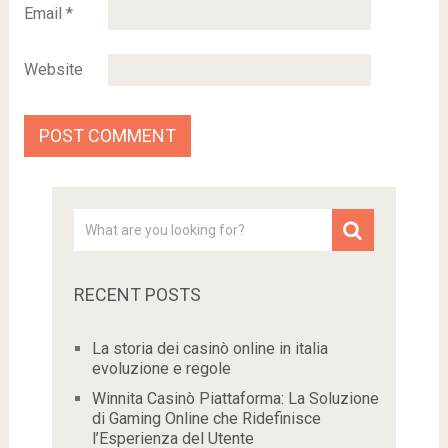
Email
*
Website
RECENT POSTS
La storia dei casinò online in italia
evoluzione e regole
Winnita Casinò Piattaforma: La Soluzione
di Gaming Online che Ridefinisce
l’Esperienza del Utente