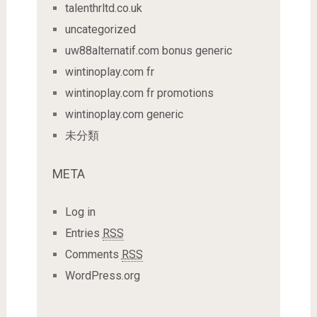
talenthrltd.co.uk
uncategorized
uw88alternatif.com bonus generic
wintinoplay.com fr
wintinoplay.com fr promotions
wintinoplay.com generic
未分類
META
Log in
Entries
RSS
Comments
RSS
WordPress.org