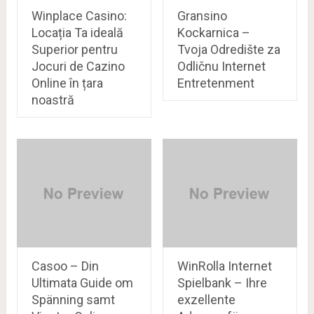
Winplace Casino:
Gransino
Locația Ta ideală
Kockarnica –
Superior pentru
Tvoja Odredište za
Jocuri de Cazino
Odličnu Internet
Online în țara
Entretenment
noastră
Casoo – Din
WinRolla Internet
Ultimata Guide om
Spielbank – Ihre
Spänning samt
exzellente