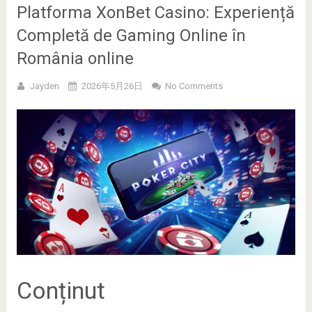
Platforma XonBet Casino: Experiență
Completă de Gaming Online în
România online
Jayden
2026年5月26日
No Comments
Conținut