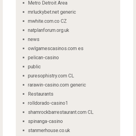
Metro Detroit Area
mrluckybet.net generic
mwhite.com.co CZ
natplanforum.org.uk
news
owlgamescasinos.com es
pelican-casino
public
puresophistry.com CL
rarawin-casino.com generic
Restaurants
rolldorado-casino1
shamrockbarrestaurant.com CL
spinanga-casino
stanmerhouse.co.uk