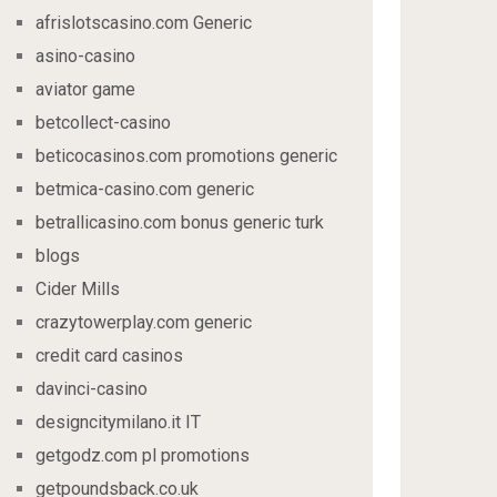
afrislotscasino.com Generic
asino-casino
aviator game
betcollect-casino
beticocasinos.com promotions generic
betmica-casino.com generic
betrallicasino.com bonus generic turk
blogs
Cider Mills
crazytowerplay.com generic
credit card casinos
davinci-casino
designcitymilano.it IT
getgodz.com pl promotions
getpoundsback.co.uk