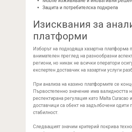
Mobile изживяване и иновативни реше
Защита и потребителска подкрепа
Изисквания за анал
платформи
Изборът на подходяща хазартна платформа 
внимателен преглед на разнообразни аспект
региони, но никак не всички оператори осиг
експертен доставчик на хазартни услуги раз
При анализа на казино платформите се кон
Първостепенно значение има валидността на
респектирана регулация като Malta Curacao 
доставчици са обект на задълбочени одити п
стабилност.
Следващият значим критерий покрива технол