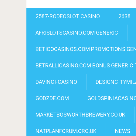
2587-RODEOSLOT CASINO
2638
AFRISLOTSCASINO.COM GENERIC
BETICOCASINOS.COM PROMOTIONS GE
BETRALLICASINO.COM BONUS GENERIC 
DAVINCI-CASINO
DESIGNCITYMILA
GODZDE.COM
GOLDSPINIACASIN
MARKETBOSWORTHBREWERY.CO.UK
NATPLANFORUM.ORG.UK
NEWS