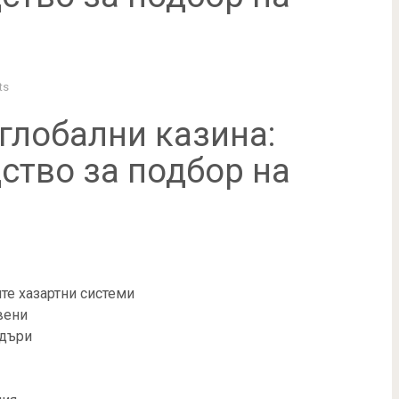
ts
глобални казина:
ство за подбор на
те хазартни системи
вени
йдъри