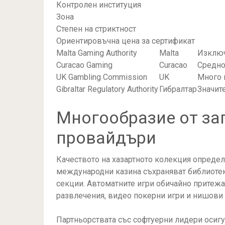
Контролен институция
Зона
Степен на стриктност
Ориентировъчна цена за сертификат
Malta Gaming Authority
Malta
Изключ
Curacao Gaming
Curacao
Средн
UK Gambling Commission
UK
Много 
Gibraltar Regulatory Authority
Гибралтар
Значит
Многообразие от за
провайдъри
Качеството на хазартното колекция определ
международни казина съхраняват библиотек
секции. Автоматните игри обичайно притежа
развлечения, видео покерни игри и нишови
Партньорствата със софтуерни лидери осиг