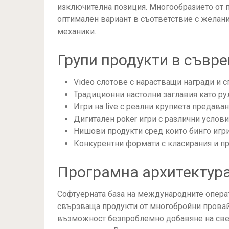
изключителна позиция. Многообразието от п
оптимален вариант в съответствие с желани
механики.
Групи продукти в съвр
Video слотове с нарастващи награди и 
Традиционни настолни заглавия като ру
Игри на live с реални крупиета предава
Дигитален poker игри с различни услов
Нишови продукти сред които бинго игри,
Конкурентни формати с класирания и п
Програмна архитектур
Софтуерната база на международните опера
свързваща продукти от многобройни провай
възможност безпроблемно добавяне на све