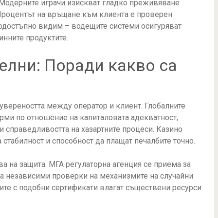
. Модерните играчи изискват гладко преживяване
. Процентът на връщане към клиента е проверен
одостъпно видим – водещите системи осигуряват
инните продуктите.
елни: Поради какво са
увереността между оператор и клиент. Глобалните
рми по отношение на капиталовата адекватност,
 справедливостта на хазартните процеси. Казино
 стабилност и способност да плащат печалбите точно.
а на защита. МГА регулаторна агенция се приема за
аща независими проверки на механизмите на случайни
ите с подобни сертификати влагат съществени ресурси