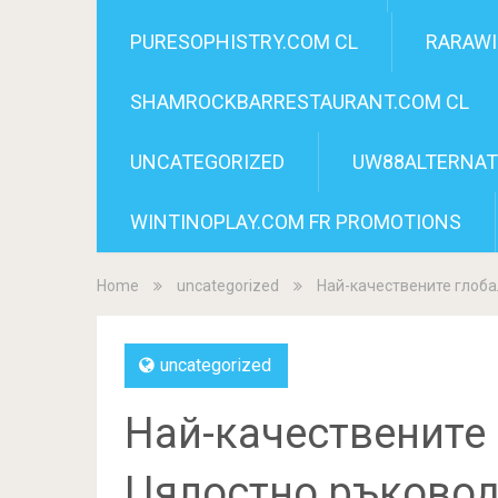
PURESOPHISTRY.COM CL
RARAWI
SHAMROCKBARRESTAURANT.COM CL
UNCATEGORIZED
UW88ALTERNAT
WINTINOPLAY.COM FR PROMOTIONS
Home
uncategorized
Най-качествените глоба
uncategorized
Най-качествените 
Цялостно ръковод