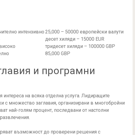
ително интензивно
25,000 – 50000 европейски валути
о
десет хиляди – 15000 EUR
високо
тридесет хиляди – 100000 GBP
елно
85,000 GBP
главия и програмни
я интереса на всяка отделна услуга. Лидиращите
и с множество заглавия, организирани в многобройни
ват най-голям процент, последвани от настолни
 развлечения.
уряват възможност до проверени решения с