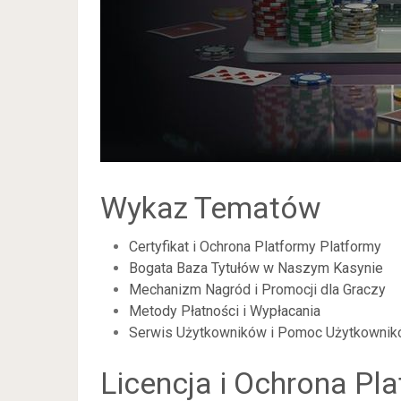
Wykaz Tematów
Certyfikat i Ochrona Platformy Platformy
Bogata Baza Tytułów w Naszym Kasynie
Mechanizm Nagród i Promocji dla Graczy
Metody Płatności i Wypłacania
Serwis Użytkowników i Pomoc Użytkowni
Licencja i Ochrona Pl