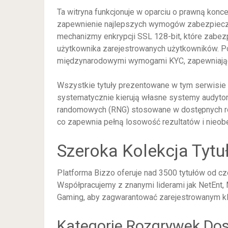
Ta witryna funkcjonuje w oparciu o prawną konce
zapewnienie najlepszych wymogów zabezpiecz
mechanizmy enkrypcji SSL 128-bit, które zabez
użytkownika zarejestrowanych użytkowników. P
międzynarodowymi wymogami KYC, zapewniając
Wszystkie tytuły prezentowane w tym serwisi
systematycznie kierują własne systemy audytom
randomowych (RNG) stosowane w dostępnych roz
co zapewnia pełną losowość rezultatów i nieobe
Szeroka Kolekcja Tyt
Platforma Bizzo oferuje nad 3500 tytułów od c
Współpracujemy z znanymi liderami jak NetEnt, 
Gaming, aby zagwarantować zarejestrowanym kli
Kategorie Rozgrywek Dos