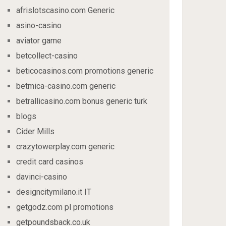
afrislotscasino.com Generic
asino-casino
aviator game
betcollect-casino
beticocasinos.com promotions generic
betmica-casino.com generic
betrallicasino.com bonus generic turk
blogs
Cider Mills
crazytowerplay.com generic
credit card casinos
davinci-casino
designcitymilano.it IT
getgodz.com pl promotions
getpoundsback.co.uk