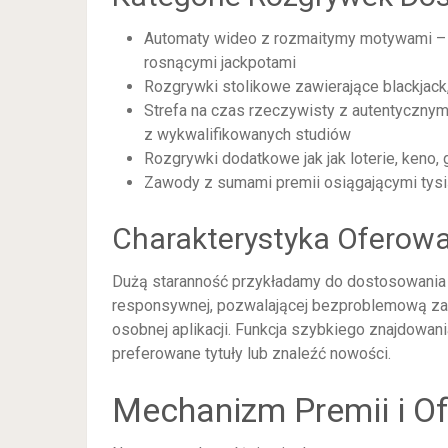
Automaty wideo z rozmaitymy motywami – 
rosnącymi jackpotami
Rozgrywki stolikowe zawierające blackjack,
Strefa na czas rzeczywisty z autentycznym
z wykwalifikowanych studiów
Rozgrywki dodatkowe jak jak loterie, keno, 
Zawody z sumami premii osiągającymi tysią
Charakterystyka Oferowan
Dużą staranność przykładamy do dostosowania m
responsywnej, pozwalającej bezproblemową zaba
osobnej aplikacji. Funkcja szybkiego znajdowa
preferowane tytuły lub znaleźć nowości.
Mechanizm Premii i O