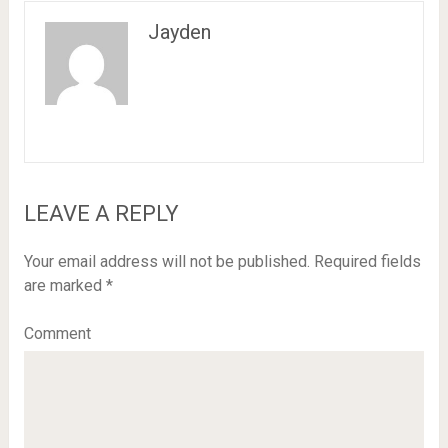
Jayden
LEAVE A REPLY
Your email address will not be published.
Required fields
are marked
*
Comment