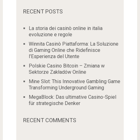
RECENT POSTS
La storia dei casinò online in italia
evoluzione e regole
Winnita Casinò Piattaforma: La Soluzione
di Gaming Online che Ridefinisce
l’Esperienza del Utente
Polskie Casino Bitcoin – Zmiana w
Sektorze Zakładów Online
Mine Slot: This Innovative Gambling Game
Transforming Underground Gaming
MegaBlock: Das ultimative Casino-Spiel
für strategische Denker
RECENT COMMENTS