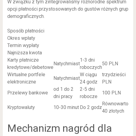
W związku z tym zintegrowaliśmy różnorodne spektrum
opcji płatności przystosowanych do gustów różnych grup
demograficznych.
Sposób płatności
Okres wpłaty
Termin wypłaty
Najniższa kwota
Karty płatnicze
1-3 dni
Natychmiast
50 PLN
kredytowe/debetowe
roboczych
Wirtualne portfele
W ciągu
trzydzieści
Natychmiast
elektroniczne
24 godz
PLN
od 1 do 2
2-5 dni
Przelewy bankowe
100 PLN
dni pracy
robocze
Równowartość
Kryptowaluty
10-30 minut
Do 2 godz
40 złotych
Mechanizm nagród dla