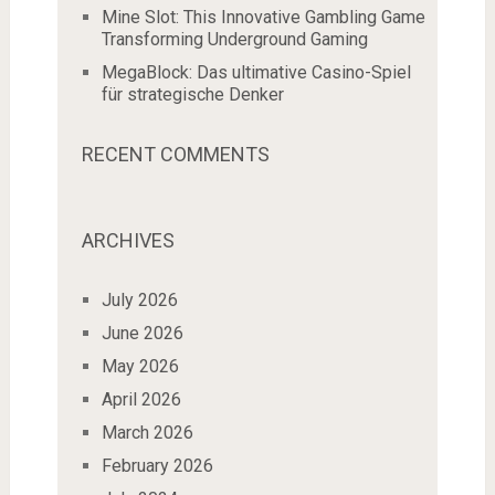
Mine Slot: This Innovative Gambling Game
Transforming Underground Gaming
MegaBlock: Das ultimative Casino-Spiel
für strategische Denker
RECENT COMMENTS
ARCHIVES
July 2026
June 2026
May 2026
April 2026
March 2026
February 2026