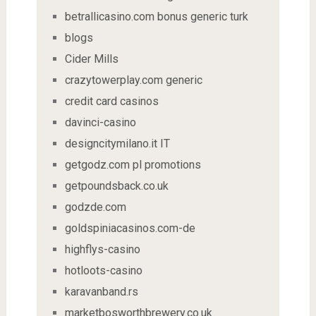
betrallicasino.com bonus generic turk
blogs
Cider Mills
crazytowerplay.com generic
credit card casinos
davinci-casino
designcitymilano.it IT
getgodz.com pl promotions
getpoundsback.co.uk
godzde.com
goldspiniacasinos.com-de
highflys-casino
hotloots-casino
karavanband.rs
marketbosworthbrewery.co.uk