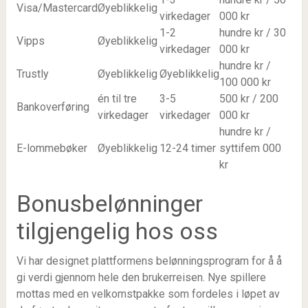
Visa/Mastercard
Øyeblikkelig
virkedager
000 kr
1-2
hundre kr / 30
Vipps
Øyeblikkelig
virkedager
000 kr
hundre kr /
Trustly
Øyeblikkelig
Øyeblikkelig
100 000 kr
én til tre
3-5
500 kr / 200
Bankoverføring
virkedager
virkedager
000 kr
hundre kr /
E-lommebøker
Øyeblikkelig
12-24 timer
syttifem 000
kr
Bonusbelønninger
tilgjengelig hos oss
Vi har designet plattformens belønningsprogram for å å
gi verdi gjennom hele den brukerreisen. Nye spillere
mottas med en velkomstpakke som fordeles i løpet av