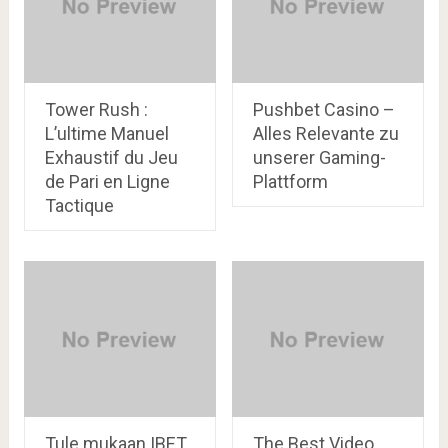
Tower Rush :
Pushbet Casino –
L’ultime Manuel
Alles Relevante zu
Exhaustif du Jeu
unserer Gaming-
de Pari en Ligne
Plattform
Tactique
Tule mukaan IBET
The Best Video