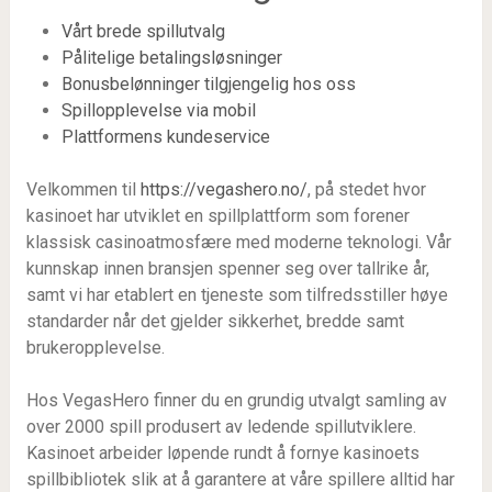
Vårt brede spillutvalg
Pålitelige betalingsløsninger
Bonusbelønninger tilgjengelig hos oss
Spillopplevelse via mobil
Plattformens kundeservice
Velkommen til
https://vegashero.no/
, på stedet hvor
UK
kasinoet har utviklet en spillplattform som forener
klassisk casinoatmosfære med moderne teknologi. Vår
kunnskap innen bransjen spenner seg over tallrike år,
samt vi har etablert en tjeneste som tilfredsstiller høye
standarder når det gjelder sikkerhet, bredde samt
brukeropplevelse.
Hos VegasHero finner du en grundig utvalgt samling av
over 2000 spill produsert av ledende spillutviklere.
Kasinoet arbeider løpende rundt å fornye kasinoets
spillbibliotek slik at å garantere at våre spillere alltid har