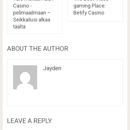
Casino -
gaming Place:
pelimaailmaan –
Betify Casino
Seikkailusi alkaa
täältä
ABOUT THE AUTHOR
Jayden
LEAVE A REPLY