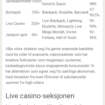
Spilleautomater
1500+
Gonzo’s Quest
98%
97-
Bordspill
150+
Blackjack, Roulette, Baccarat
99.5%
Live Blackjack, Lightning
95-
Live Casino
200+
Roulette, Monopoly Live
99%
Mega Moolah, Divine
92-
Jackpot-spill
50+
Fortune, Hall of Gods
96%
Våre slots strekker seg fra gamle enarmede banditter
med tre ruller til avanserte videomaskiner som har
kreative funksjoner som megaways-systemer,
kaskadegevinster pluss engasjerende bonusrunder. Vi
har alternativer som egner seg for samtlige økonomier,
med innsatser fra noen få kroner til substansielle
summer for high rollers.
Live casino-seksjonen