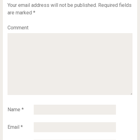
Your email address will not be published.
Required fields
are marked
*
Comment
Name
*
Email
*