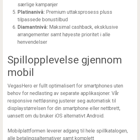
særlige kampanjer
Platinanivå:
Premium uttaksprosess pluss
tilpassede bonustilbud
Diamantnivå:
Maksimal cashback, eksklusive
arrangementer samt høyeste prioritet i alle
henvendelser
Spillopplevelse gjennom
mobil
VegasHero er fullt optimalisert for smartphones uten
behov for nedlasting av separate applikasjoner. Vår
responsive nettløsning justerer seg automatisk til
displaystørrelsen for din smartphone eller nettbrett,
uansett om du bruker iOS alternativt Android.
Mobilplattformen leverer adgang til hele spillkatalogen,
alle betalingsalternativer samt komplett