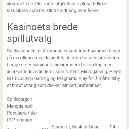
aksess til de aller siste utgivelsene pluss tidløse
klassikere som har alltid holdt seg over årene.
Kasinoets brede
spillutvalg
Spillkatalogen plattformens er konstruert sammen basert
på excellence over kvantitet, til tross for at vi presenterer
begge deler. Kasinoet samarbeider i fellesskap med
anerkjente leverandører som NetEnt, Microgaming, Play’n
M
GO, Evolution Gaming og Pragmatic Play for å måtte tilby
et bredt utvalg som dekker ethvert preferanser.
Spillkategori
Mengde spill
Populære titler
RTP-område
Starburst, Book of Dead,
94-