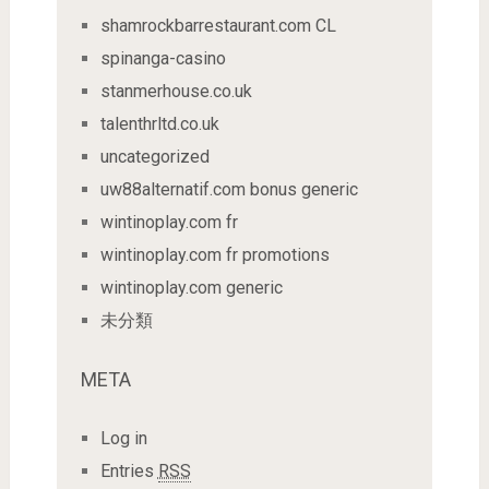
shamrockbarrestaurant.com CL
spinanga-casino
stanmerhouse.co.uk
talenthrltd.co.uk
uncategorized
uw88alternatif.com bonus generic
wintinoplay.com fr
wintinoplay.com fr promotions
wintinoplay.com generic
未分類
META
Log in
Entries
RSS