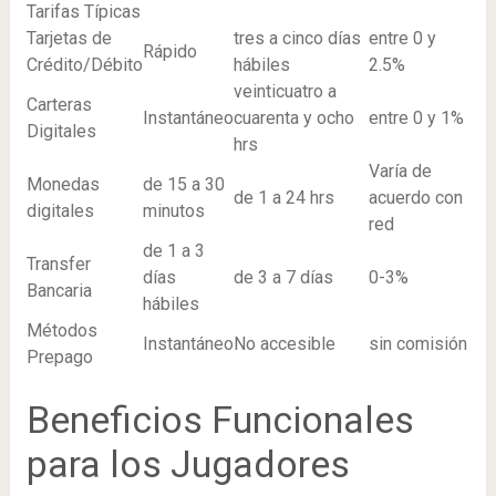
Tarifas Típicas
Tarjetas de
tres a cinco días
entre 0 y
Rápido
Crédito/Débito
hábiles
2.5%
veinticuatro a
Carteras
Instantáneo
cuarenta y ocho
entre 0 y 1%
Digitales
hrs
Varía de
Monedas
de 15 a 30
de 1 a 24 hrs
acuerdo con
digitales
minutos
red
de 1 a 3
Transfer
días
de 3 a 7 días
0-3%
Bancaria
hábiles
Métodos
Instantáneo
No accesible
sin comisión
Prepago
Beneficios Funcionales
para los Jugadores