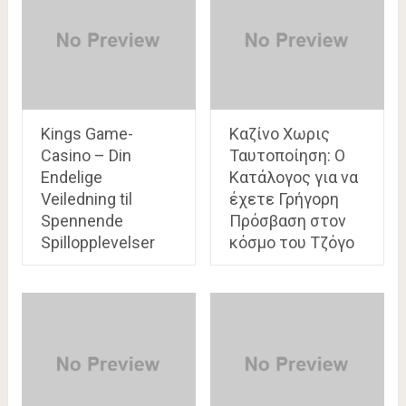
Kings Game-
Καζίνο Χωρις
Casino – Din
Ταυτοποίηση: Ο
Endelige
Κατάλογος για να
Veiledning til
έχετε Γρήγορη
Spennende
Πρόσβαση στον
Spillopplevelser
κόσμο του Τζόγο