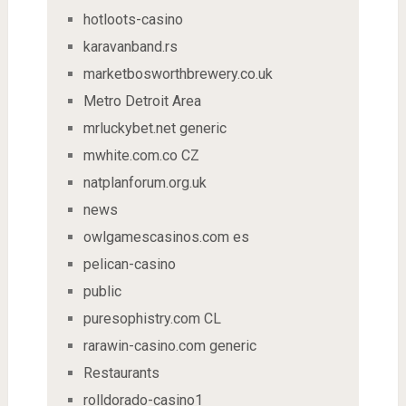
hotloots-casino
karavanband.rs
marketbosworthbrewery.co.uk
Metro Detroit Area
mrluckybet.net generic
mwhite.com.co CZ
natplanforum.org.uk
news
owlgamescasinos.com es
pelican-casino
public
puresophistry.com CL
rarawin-casino.com generic
Restaurants
rolldorado-casino1